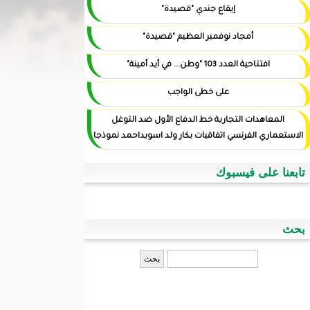
إيقاع جندي "قصيدة"
أمجاد نوفمبر العظيم "قصيدة"
افتتاحية العدد 103 "وطن... في أيد أمينة"
على خطى الواجب
المعاهدات التجارية خط الدفاع الأول ضد التوغل
الاستعماري الفرنسي اتفاقيات بكار ولد اسويداحمد نموذجا
تابعنا على فيسبوك
بحث
‏بحث ‏