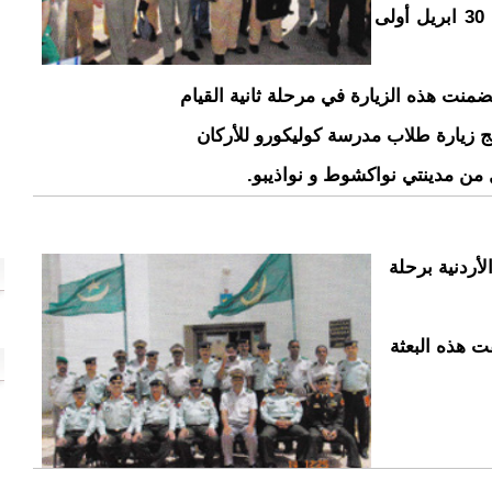
و فى هذا الإطار شهدت الفترة ما بين 20 إلى 30 ابريل أولى
ضمنت هذه الزيارة في مرحلة ثانية القيام
ج زيارة طلاب مدرسة كوليكورو للأركان
ل من مدينتي نواكشوط و نواذيبو.
أردنية برحلة
 إلى 17 ابريل 2008. و تألفت هذه البعثة