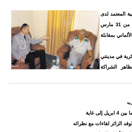
ية المعتمد لدى
بلادنا.و المقيم في الرباط بزيارة عمل لبلادنا من 31 مارس
لألماني بمقابلة
رية في مدينتي
اهر الشراكة
بية
إلى غاية