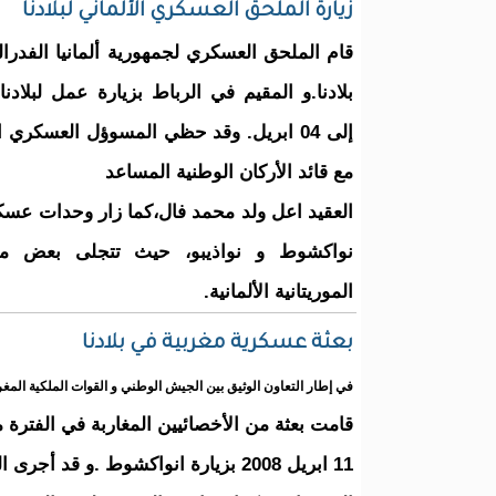
زيارة الملحق العسكري الألماني لبلادنا
قام الملحق العسكري لجمهورية ألمانيا الفدرال
إلى 04 ابريل. وقد حظي المسوؤل العسكري ا
مع قائد الأركان الوطنية المساعد
العقيد اعل ولد محمد فال،كما زار وحدات عسك
نواكشوط و نواذيبو، حيث تتجلى بعض مظ
الموريتانية الألمانية.
بعثة عسكرية مغربية في بلادنا
في إطار التعاون الوثيق بين الجيش الوطني و القوات الملكية المغر
قامت بعثة من الأخصائيين المغاربة في الفترة ما بين 4 ابريل 
11 ابريل 2008 بزيارة انواكشوط .و قد أجرى الوفد الزائر لقاءات مع نظرائه