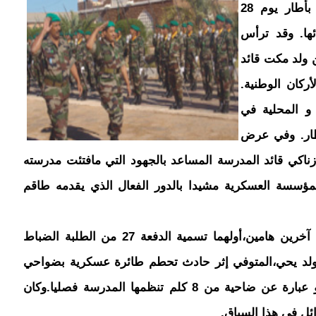
خلدت المدرسة العسكرية لمختلف الأسلحة بأطار يوم 28
إنشائها. وقد ترأس
 ولد مكت قائد
أركان الوطنية.
و المحلية في
طار. وفي عرض
زناكي قائد المدرسة المساعد بالجهود التي مافتئت مدرسته
المؤسسة العسكرية مشيدا بالدور الفعال الذي يقدمه طاقم
يذكر أن هذا الحفل كان قد تزامن مع حدثين آخرين هامين،أولهما تسمية الدفعة 27 من الطلبة الضباط
 ولد يحي،المتوفي إثر حادث تحطم طائرة عسكرية بضواحي
مدينة النعمة سنة 1998،أما الحدث الثاني فهو عبارة عن ضاحية من 8 كلم تنظمها المدرسة فصليا.وكان
ئل في هذا السباق.