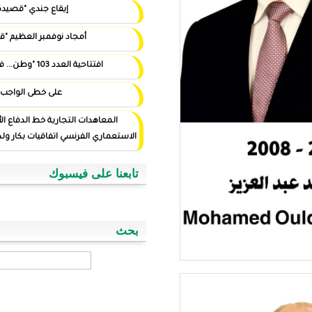
إيقاع جندي "قصيدة"
أمجاد نوفمبر العظيم "قصيدة"
افتتاحية العدد 103 "وطن... في أيد أمينة"
على خطى الواجب
المعاهدات التجارية خط الدفاع الأول ضد التوغل
الاستعماري الفرنسي اتفاقيات بكار ولد اسويداحمد نموذجا
تابعنا على فيسبوك
بحث
‏بحث ‏