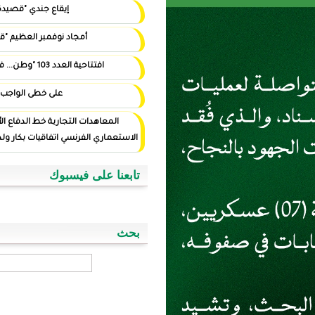
إيقاع جندي "قصيدة"
أمجاد نوفمبر العظيم "قصيدة"
افتتاحية العدد 103 "وطن... في أيد أمينة"
على خطى الواجب
المعاهدات التجارية خط الدفاع الأول ضد التوغل
الاستعماري الفرنسي اتفاقيات بكار ولد اسويداحمد نموذجا
تابعنا على فيسبوك
بحث
‏بحث ‏