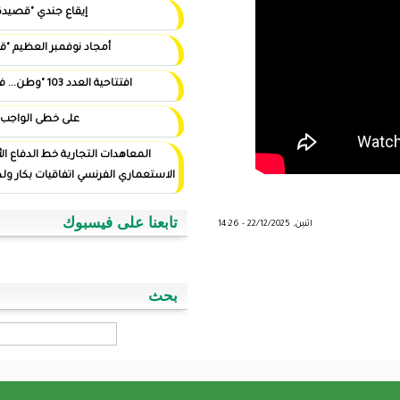
إيقاع جندي "قصيدة"
أمجاد نوفمبر العظيم "قصيدة"
افتتاحية العدد 103 "وطن... في أيد أمينة"
على خطى الواجب
المعاهدات التجارية خط الدفاع الأول ضد التوغل
الاستعماري الفرنسي اتفاقيات بكار ولد اسويداحمد نموذجا
تابعنا على فيسبوك
بحث
‏بحث ‏