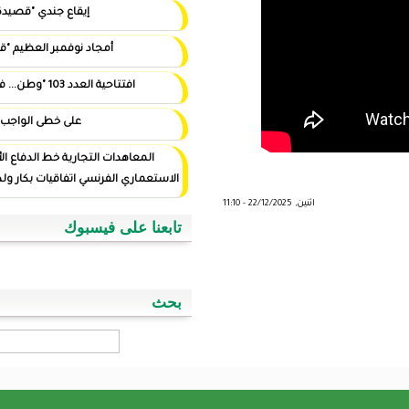
إيقاع جندي "قصيدة"
أمجاد نوفمبر العظيم "قصيدة"
افتتاحية العدد 103 "وطن... في أيد أمينة"
على خطى الواجب
المعاهدات التجارية خط الدفاع الأول ضد التوغل
الاستعماري الفرنسي اتفاقيات بكار ولد اسويداحمد نموذجا
تابعنا على فيسبوك
بحث
‏بحث ‏