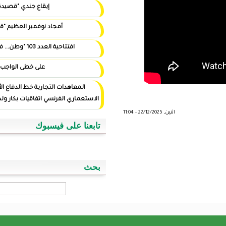
إيقاع جندي "قصيدة"
أمجاد نوفمبر العظيم "قصيدة"
افتتاحية العدد 103 "وطن... في أيد أمينة"
على خطى الواجب
المعاهدات التجارية خط الدفاع الأول ضد التوغل
الاستعماري الفرنسي اتفاقيات بكار ولد اسويداحمد نموذجا
تابعنا على فيسبوك
بحث
‏بحث ‏