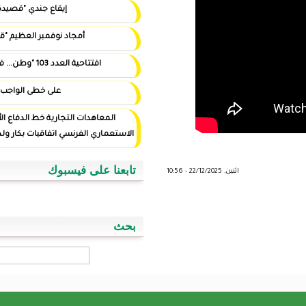
إيقاع جندي "قصيدة"
أمجاد نوفمبر العظيم "قصيدة"
افتتاحية العدد 103 "وطن... في أيد أمينة"
على خطى الواجب
المعاهدات التجارية خط الدفاع الأول ضد التوغل
الاستعماري الفرنسي اتفاقيات بكار ولد اسويداحمد نموذجا
تابعنا على فيسبوك
بحث
‏بحث ‏