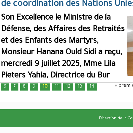
de coordination des Nations Unie
Son Excellence le Ministre de la
Défense, des Affaires des Retraités
et des Enfants des Martyrs,
Monsieur Hanana Ould Sidi a reçu,
mercredi 9 juillet 2025, Mme Lila
Pieters Yahia, Directrice du Bur
« premi
6
7
8
9
10
11
12
13
14
Pages
Direction de la C