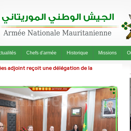
tualités
Chefs d'armée
Historique
Missions
O
es adjoint reçoit une délégation de la